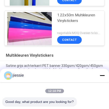
CONTACT
1.22x50m Multikleuren
Vinylstickers
negotiable MOQ:Overeen te komen
CONTACT
Multikleuren Vinylstickers
Satine grijs achterkant PET banner 330gsm/420gsm/450gsm
voor ecologisch oplosmiddel afdrukken voor roll-up displays
jiessie
Glanzende / matte kartonnen verpakking vinyl kleefstof
vensterfilm pvc sticker kleur snij vinyl
12:18 PM
De glanzende/Verschillende Kleuren van Matte Color Cutting
Vinyl Sticker voor het Merken
Good day, what product are you looking for?