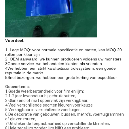
Voordeel:
1. Lage MOQ: voor normale specificatie en maten, kan MOQ 20
rollen per kleur zijn
2. OEM aanvaard: we kunnen produceren volgens uw monsters
3Goede service: we behandelen klanten als vrienden
4We hebben een strikt kwaliteitscontrolesysteem, een goede
reputatie in de markt
5Snel bezorgen: we hebben een grote korting van expediteur
Gebeurtenis:
1.Goede weerbestandheid voor film en lijm;
2.1-2 jaar levensduur bij gebruik buiten;
3.Glanzend of mat oppervlak zijn verkrijgbaar;
4.Veel verschillende soorten kleuren voor keuze;
5.Verkrijgbaar in verschillende voertuigen;
6.De decoratie van gebouwen, bussen, metro's, voertuigrammen
of glazen muren;
7.Uitstekende toepasbaarheid op verschillende klimaten;
8.Hele tegellijm zonder lijm blijft een probleem;