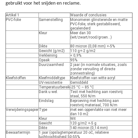
gebruikt voor het snijden en reclame.
Artikel 1
Waarde of conclusies
PVC-folie
Samenstelling
Monomeren glinsterende en matte
PVC-folie, sterk gestabiliseerd,
gecalenderd
Kleur
Meer dan 30
(wit/zwart/rood/groen...)
Dikte
80 micron (0,08 mm) +-5%
Gewicht (g/m2)
110 g+-2 g/m2
Verkleining
< 0,9%
Opaak
95%
Duurzaamheid
2 jaar (in normale situaties, zoals
zonder vervuiling of directe
zonnestraling)
Kleefstoffen
Kleefmiddeltype
Kleefstoffen van witte acryl
UV-resistentie
Gemiddeld
Temperatuurbereik
-25 °C ~ 85 °C
Dank u wel.
Test met hechting aan roestvrij
staal, 550 N/m
Eindslag
Beproeving met hechting aan
roestvrij materiaal, 700 N/m
Verwijderingspapier
Type
met een oppervlakte van niet meer
dan 10 m2
Kleur
Wit
Gewicht
120 g/m2 +-5 g
Dikte
140 micron (0,14 mm)
Bewaartermijn
1 jaar (opslagtemperatuur 20 oC, relatieve
luchtvochtigheid 50-55%