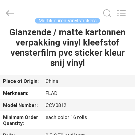
Flad
Ad
Material
Co.,Ltd.
All
Multikleuren Vinylstickers
Rights
Reserved.
Glanzende / matte kartonnen
THUIS
verpakking vinyl kleefstof
PRODUCTEN
vensterfilm pvc sticker kleur
snij vinyl
OVER
ONS
Place of Origin:
China
Merknaam:
FLAD
FABRIEKSTOCHT
Model Number:
CCV0812
KWALITEITSCONTROLE
Minimum Order
each color 16 rolls
Quantity: