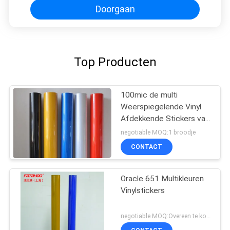
Doorgaan
Top Producten
100mic de multi
Weerspiegelende Vinyl
Afdekkende Stickers van
het Kleurenhuisdier
negotiable MOQ:1 broodje
CONTACT
Oracle 651 Multikleuren
Vinylstickers
negotiable MOQ:Overeen te komen