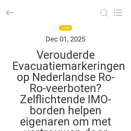
Flad
Ad
Material
Co.,Ltd.
All
Rights
Reserved.
THUIS
NEWS
Dec 01, 2025
PRODUCTEN
Verouderde
Evacuatiemarkeringen
OVER
op Nederlandse Ro-
ONS
Ro-veerboten?
FABRIEKSTOCHT
Zelflichtende IMO-
borden helpen
KWALITEITSCONTROLE
eigenaren om met