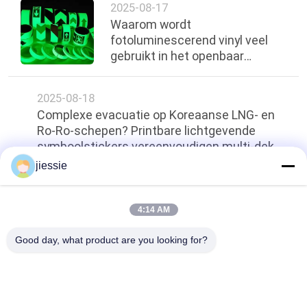
2025-08-17
Waarom wordt
fotoluminescerend vinyl veel
gebruikt in het openbaar
vervoer in Peru als nood
evacuatiebord?
2025-08-18
Complexe evacuatie op Koreaanse LNG- en
Ro-Ro-schepen? Printbare lichtgevende
symboolstickers vereenvoudigen multi-dek
begeleiding
jiessie
Terug naar boven
4:14 AM
Good day, what product are you looking for?
populaire categorieën
Alle
Het Vinylbroodje 