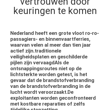
vertrouwen door
NEEM
keuringen te komen
CONTACT
MET
ONS
Nederland heeft een grote vloot ro-ro-
OP
passagiers- en binnenvaartferries,
waarvan velen al meer dan tien jaar
VRAAG
actief zijn.traditionele
veiligheidsplaten en geschilderde
EEN
pijlen zijn vervaagdAls de
OFFERTE
ontsnappingsroutes niet op de
lichtsterkte worden getest, is het
gevaar dat de brandstofverbranding
SITEMAP
van de brandstofverbranding in de
lucht wordt veroorzaakt.De
exploitanten worden geconfronteerd
PRIVACY
met kostbare reparaties of zelfs
POLICY
tijdelijke stopzetting.