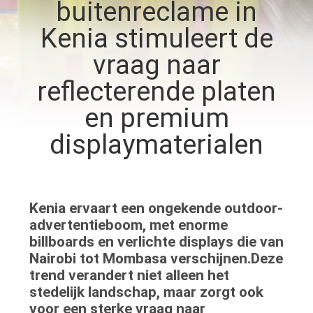
NEEM
buitenreclame in
CONTACT
Kenia stimuleert de
MET
vraag naar
ONS
reflecterende platen
OP
en premium
displaymaterialen
VRAAG
EEN
OFFERTE
Kenia ervaart een ongekende outdoor-
advertentieboom, met enorme
SITEMAP
billboards en verlichte displays die van
Nairobi tot Mombasa verschijnen.Deze
trend verandert niet alleen het
PRIVACY
stedelijk landschap, maar zorgt ook
POLICY
voor een sterke vraag naar