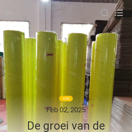
Flad
Ad
Material
Co.,Ltd.
All
Rights
Reserved.
THUIS
PRODUCTEN
OVER
ONS
FABRIEKSTOCHT
NEWS
Feb 02, 2025
KWALITEITSCONTROLE
De groei van de