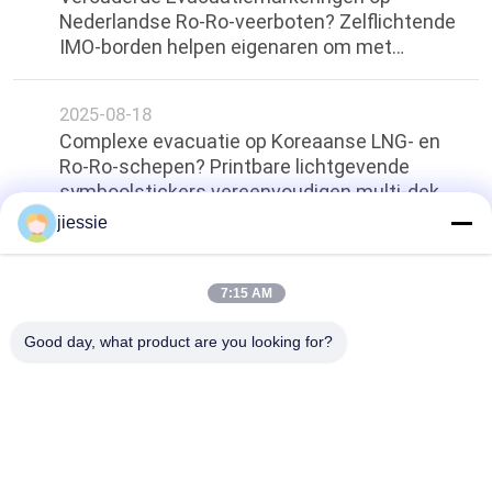
Nederlandse Ro-Ro-veerboten? Zelflichtende
IMO-borden helpen eigenaren om met
vertrouwen door keuringen te komen
2025-08-18
Complexe evacuatie op Koreaanse LNG- en
Ro-Ro-schepen? Printbare lichtgevende
symboolstickers vereenvoudigen multi-dek
begeleiding
jiessie
Terug naar boven
7:15 AM
Good day, what product are you looking for?
populaire categorieën
Alle
Het Vinylbroodje 
Vinylstickerbroodje
Van De Vloersticker