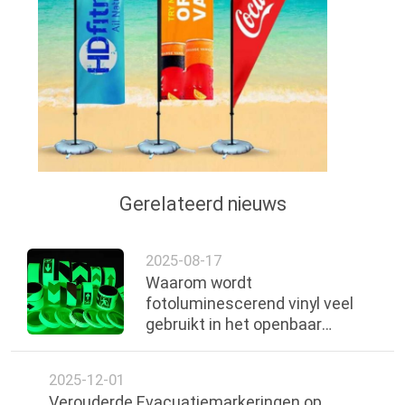
Gerelateerd nieuws
2025-08-17
Waarom wordt
fotoluminescerend vinyl veel
gebruikt in het openbaar
vervoer in Peru als nood
evacuatiebord?
2025-12-01
Verouderde Evacuatiemarkeringen op