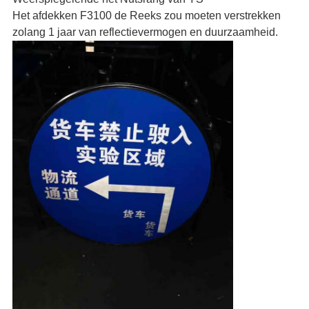
Het afdekken F3100 de Reeks zou moeten verstrekken
zolang 1 jaar van reflectievermogen en duurzaamheid.