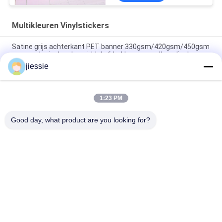
Multikleuren Vinylstickers
Satine grijs achterkant PET banner 330gsm/420gsm/450gsm
voor ecologisch oplosmiddel afdrukken voor roll-up displays
jiessie
Glanzende / matte kartonnen verpakking vinyl kleefstof
vensterfilm pvc sticker kleur snij vinyl
1:23 PM
De glanzende/Verschillende Kleuren van Matte Color Cutting
Vinyl Sticker voor het Merken
Good day, what product are you looking for?
populaire categorieën
Alle
Het Vinylbroodje 
Vinylstickerbroodje
Van De Vloersticker
Magnetische 
Zelfklevende 
Bladbroodjes
Vinylsticker