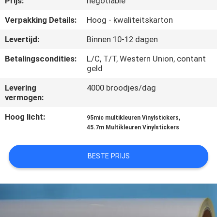
Prijs:
negotiable
NEEM
CONTACT
Verpakking Details:
Hoog - kwaliteitskarton
MET
Levertijd:
Binnen 10-12 dagen
ONS
Betalingscondities:
L/C, T/T, Western Union, contant
OP
geld
Levering
4000 broodjes/dag
vermogen:
VRAAG
EEN
Hoog licht:
,
95mic multikleuren Vinylstickers
45.7m Multikleuren Vinylstickers
OFFERTE
BESTE PRIJS
SITEMAP
PRIVACY
POLICY