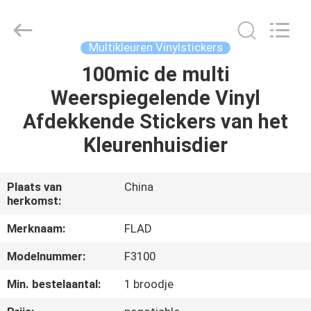
Flad
Ad
Material
Co.,Ltd.
All
Multikleuren Vinylstickers
Rights
Reserved.
100mic de multi
THUIS
Weerspiegelende Vinyl
PRODUCTEN
Afdekkende Stickers van het
Kleurenhuisdier
OVER
ONS
Plaats van
China
herkomst:
FABRIEKSTOCHT
Merknaam:
FLAD
Modelnummer:
F3100
KWALITEITSCONTROLE
Min. bestelaantal:
1 broodje