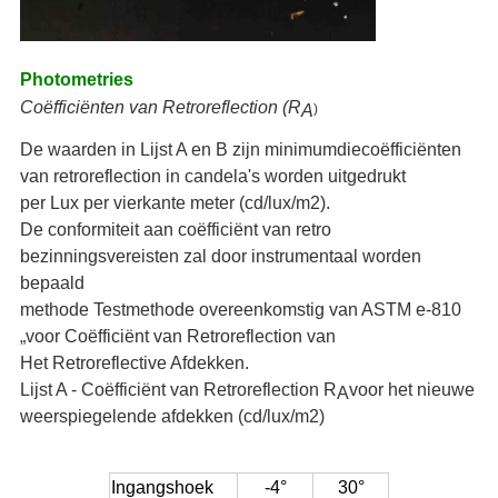
Photometries
Coëfficiënten van Retroreflection (R
A
)
De waarden in Lijst A en B zijn minimumdiecoëfficiënten
van retroreflection in candela's worden uitgedrukt
per Lux per vierkante meter (cd/lux/m2).
De conformiteit aan coëfficiënt van retro
bezinningsvereisten zal door instrumentaal worden
bepaald
methode Testmethode overeenkomstig van ASTM e-810
„voor Coëfficiënt van Retroreflection van
Het Retroreflective Afdekken.
Lijst A - Coëfficiënt van Retroreflection R
voor het nieuwe
A
weerspiegelende afdekken (cd/lux/m2)
Ingangshoek
-4°
30°