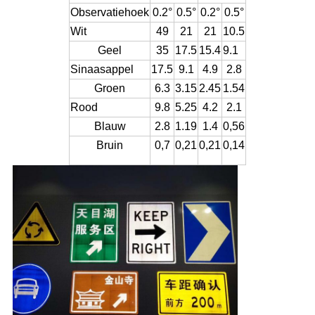
Observatiehoek
0.2°
0.5°
0.2°
0.5°
Wit
49
21
21
10.5
Geel
35
17.5
15.4
9.1
Sinaasappel
17.5
9.1
4.9
2.8
Groen
6.3
3.15
2.45
1.54
Rood
9.8
5.25
4.2
2.1
Blauw
2.8
1.19
1.4
0,56
Bruin
0,7
0,21
0,21
0,14