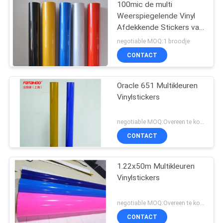
100mic de multi
Weerspiegelende Vinyl
Afdekkende Stickers van
het Kleurenhuisdier
negotiable MOQ:1 broodje
CONTACT
Oracle 651 Multikleuren
Vinylstickers
negotiable MOQ:Overeen te komen
CONTACT
1.22x50m Multikleuren
Vinylstickers
negotiable MOQ:Overeen te komen
CONTACT