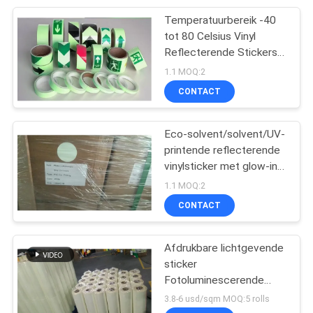
temperatuurbereik
Temperatuurbereik -40
15
tot 80 Celsius Vinyl
Het Voor het
Reflecterende Stickers
met Geel Groen/groen
1.1 MOQ:2
drukken geschikte
CONTACT
Canvas van Inkjet
Eco-solvent/solvent/UV-
printende reflecterende
vinylsticker met glow-in-
26
the-dark-functie en UV-
1.1 MOQ:2
bestendigheid
CONTACT
Flex banner van pvc
Afdrukbare lichtgevende
sticker
Fotoluminescerende
vinylfilm gloeit in het
3.8-6 usd/sqm MOQ:5 rolls
donker 4 uur voor