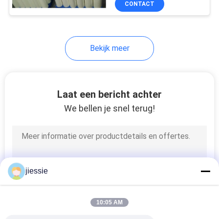
CONTACT
24
veiligheidsborden bij de
uitgang
De Stof van de
sublimatiedruk
Bekijk meer
Laat een bericht achter
We bellen je snel terug!
9
het vinyl van de
hitteoverdracht
jiessie
10:05 AM
5