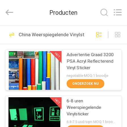
Flad
Ad
Material
Producten
Co.,Ltd.
All
Rights
Reserved.
THUIS
75
China Weerspiegelende Vinylsticker
Vinylstickerbroodje
PRODUCTEN
HOT
Advertentie Graad 3200
PSA Acryl Reflecterend
OVER
Vinyl Sticker
ONS
negotiable MOQ:1 broodje
ONDERZOEK NU
15
FABRIEKSTOCHT
Het vinylbroodje van
HOT
6-8 uren
Weerspiegelende
KWALITEITSCONTROLE
de Vloersticker
Vinylsticker
6.8-7.5 usd/sqm MOQ:1 broodje