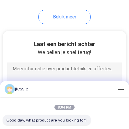
15
Bekijk meer
Het Voor het
drukken geschikte
Canvas van Inkjet
Laat een bericht achter
We bellen je snel terug!
26
Flex banner van pvc
jiessie
8:04 PM
Good day, what product are you looking for?