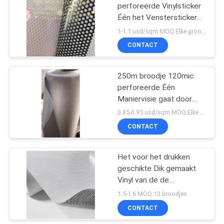
perforeerde Vinylsticker
Één het Venstersticker
18
van de Maniervisie
1-1.1 usd/sqm MOQ:Elke grootte 5 broodjes
Één Sticker van de
CONTACT
Maniervisie
250m broodje 120mic
perforeerde Één
Maniervisie gaat door
Filmgat 1.60mm voor
0.85-0.95 usd/sqm MOQ:Elke grootte 5 broodjes
Autolichaam
CONTACT
47
Koude
Het voor het drukken
geschikte Dik gemaakt
Lamineringsfilm
Vinyl van de de
Maniervisie van 160mic
1.5-1.6 MOQ:10 broodjes
Één Zelfklevend voor
CONTACT
Venster