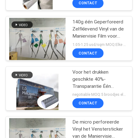
140mic/140gsm voor
NEEM
CONTACT
raamtoepassing
CONTACT
140g één Geperforeerd
MET
14
Zelfklevend Vinyl van de
ONS
Maniervisie Film voor
Magnetische
OP
Digitale Druk
1.05-1.25 usd/sqm MOQ:Elke grootte 5 broodjes
Bladbroodjes
CONTACT
VRAAG
Voor het drukken
EEN
geschikte 40%-
OFFERTE
Transparantie Één
30
Maniervisie
negotiable MOQ:5 broodjes elke grootte
Geperforeerde
Zelfklevende
SITEMAP
CONTACT
Vinylsticker voor Venster
Reclame
Vinylsticker
De micro perforeerde
PRIVACY
Vinyl het Venstersticker
POLICY
van de Maniervisie