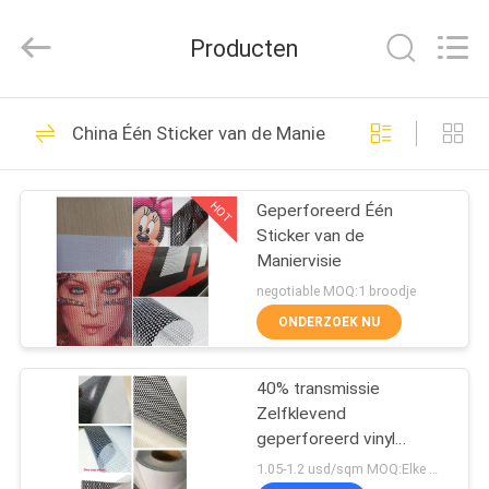
Flad
Ad
Material
Producten
Co.,Ltd.
All
Rights
Reserved.
THUIS
75
China Één Sticker van de Maniervisie
Vinylstickerbroodje
PRODUCTEN
HOT
Geperforeerd Één
Sticker van de
OVER
Maniervisie
ONS
negotiable MOQ:1 broodje
ONDERZOEK NU
15
FABRIEKSTOCHT
Het vinylbroodje van
40% transmissie
Zelfklevend
KWALITEITSCONTROLE
de Vloersticker
geperforeerd vinyl
(unidirectioneel zicht)
1.05-1.2 usd/sqm MOQ:Elke maat 10 rollen