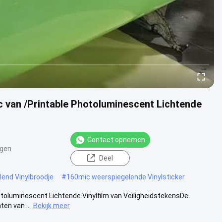
vc van /Printable Photoluminescent Lichtende
Contact opnemen
ngen
Deel
end Vinylbroodje
#
160mic weerspiegelende Vinylsticker
otoluminescent Lichtende Vinylfilm van VeiligheidstekensDe
en van ...
Bekijk meer