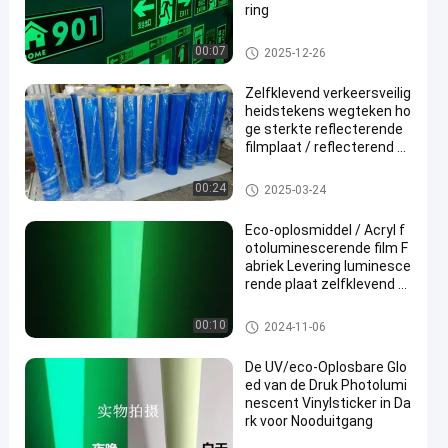
ring
Weerspiegelende Vinylsticker
00:07
2025-12-26
Zelfklevend verkeersveilig
heidstekens wegteken ho
ge sterkte reflecterende
filmplaat / reflecterend vi
nyl wegteken
Weerspiegelende Vinylsticker
00:24
2025-03-24
Eco-oplosmiddel / Acryl f
otoluminescerende film F
abriek Levering luminesce
rende plaat zelfklevend Gl
ow In The Dark Plot Film 4
H
Weerspiegelende Vinylsticker
00:10
2024-11-06
De UV/eco-Oplosbare Glo
ed van de Druk Photolumi
nescent Vinylsticker in Da
rk voor Nooduitgang