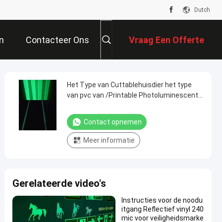
Dutch
n
Contacteer Ons
Vraag Een Offerte
Aan
Het Type van Cuttablehuisdier het type
van pvc van /Printable Photoluminescent
Lichtende Vinylfilm van Veiligheidstekens
Contact opnemen
Meer informatie
Gerelateerde video's
Instructies voor de noodu
itgang Reflectief vinyl 240
mic voor veiligheidsmarke