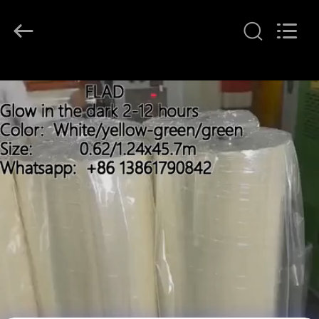
Flad
Ad
Material
Co.,Ltd.
All
Rights
Reserved.
THUIS
PRODUCTEN
OVER
ONS
FABRIEKSTOCHT
KWALITEITSCONTROLE