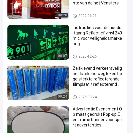
nte van de het Venstersti
cker Promotie Zelfkleven
de Vinylmaterialen
Zelfklevende Vinylsticker
00:20
2022-06-01
Instructies voor de noodu
itgang Reflectief vinyl 240
mic voor veiligheidsmarke
ring
Weerspiegelende Vinylsticker
00:07
2025-12-26
Zelfklevend verkeersveilig
heidstekens wegteken ho
ge sterkte reflecterende
filmplaat / reflecterend vi
nyl wegteken
Weerspiegelende Vinylsticker
00:24
2025-03-24
Advertentie Evenement O
p maat gedrukt Pop-up E
en frame banner voor spo
rt advertenties