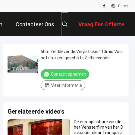
Dutch
n
Contacteer Ons
Vraag Een Offerte
Aan
50m Zelfklevende Vinylsticker110mic Voor
het drukken geschikte Zelfklevende
Transparante Film
Contact opnemen
Meer informatie
Gerelateerde video's
De eco-oplosbare van de
het Vensterfilm van het D
ruksuper clear Transpara