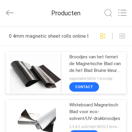
Flad
Ad
Material
Producten
Co.,Ltd.
All
Rights
Reserved.
THUIS
0 4mm magnetic sheet rolls online fabricage
PRODUCTEN
Broodjes van het ferriet
de Magnetische Blad van
OVER
de het Blad Bruine kleur
ONS
van de 120 Graad het
negotiable MOQ:1 broodje
Smeltende Magneet
CONTACT
Rubber Duidelijke
FABRIEKSTOCHT
Flexibele rubber
magnetische vinyl
Whiteboard Magnetisch
Blad voor eco-
KWALITEITSCONTROLE
solvent/UV-drukbroodjes
3.5-4.2 usd/sqm MOQ:2 broodjes