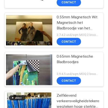
NEEM
CONTACT
CONTACT
0.55mm Magnetisch Wit
MET
Magnetisch het
ONS
Bladbroodje van het
OP
Stickerblad voor
3.7-4.2 usd/sqm MOQ:2 broodjes
Openluchtdruk
CONTACT
VRAAG
0.65mm Magnetische
EEN
Bladbroodjes
OFFERTE
3.9-4.5 usd/sqm MOQ:2 broodjes
SITEMAP
CONTACT
Zelfklevend
PRIVACY
verkeersveiligheidstekens
POLICY
wegteken hoge sterkte