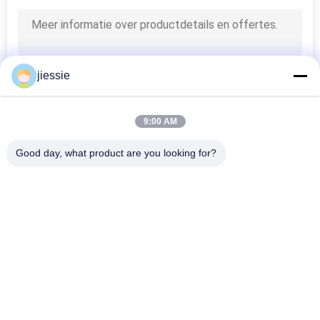
jiessie
9:00 AM
Good day, what product are you looking for?
populaire categorieën
Alle
Het Vinylbroodje 
Vinylstickerbroodje
Van De Vloersticker
Magnetische 
Zelfklevende 
Bladbroodjes
Vinylsticker
Weerspiegelende 
Multikleuren 