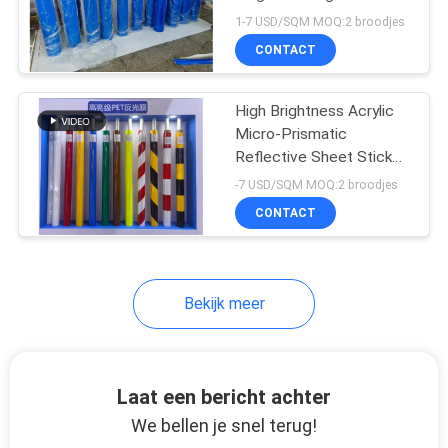
reflecterende filmplaat /
1-7 USD/SQM MOQ:2 broodjes
reflecterend vinyl
CONTACT
wegteken
High Brightness Acrylic
Micro-Prismatic
Reflective Sheet Sticker
Film EGP/HIP voor
-7 USD/SQM MOQ:2 broodjes
wegverkeersborden
CONTACT
Bekijk meer
Laat een bericht achter
We bellen je snel terug!