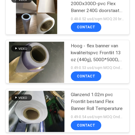
200Dx300D-pvc Flex
Banner 240G doorstaat
Bestand
0.48-0.52 usd/sqm MOQ:20 broodjes elke grootte
CONTACT
Hoog - flex banner van
kwaliteitspvc Frontlit 13
oz (440g), 500D*500D,
9*9 voor digitale druk
0.49-0.53 usd/sqm MOQ:Onder 2m breedte, elke grootte 40 rolt broodjes, meer dan 2m breedte, elke grootte 20
CONTACT
Glanzend 1.02m pvc
Frontlit bestand Flex
Banner Roll Temperature
0.49-0.54 usd/sqm MOQ:Onder 2m breedte, elke grootte 40 rolt broodjes, meer dan 2m breedte, elke grootte 20
CONTACT