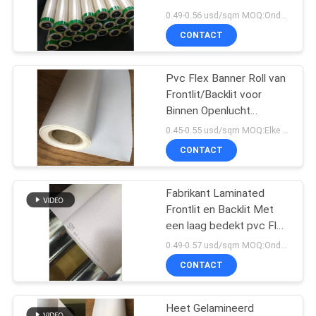
Binnen Openlucht
0.49-0.56 usd/sqm MOQ:Onder 2m breedte, elke grootte 40 rolt broodjes, meer dan 2m breedte, elke grootte 20
Reclamedruk 13oz Lona
CONTACT
Pvc Flex Banner Roll van
Frontlit/Backlit voor
Binnen Openlucht
Reclamedruk 13oz Lona
0.45-0.55 usd/sqm MOQ:Elke grootte 20 broodjes (boven 2m breedte)
CONTACT
Fabrikant Laminated
Frontlit en Backlit Met
een laag bedekt pvc Flex
Banner 440g 130z voor
0.49-0.57 usd/sqm MOQ:Onder 2m breedte, elke grootte 40 rolt broodjes, meer dan 2m breedte, elke grootte 20
openluchtdruk
CONTACT
Heet Gelamineerd