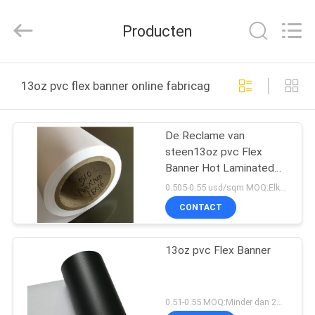
Flad
Ad
Material
Producten
Co.,Ltd.
All
Rights
Reserved.
THUIS
13oz pvc flex banner online fabricage
PRODUCTEN
De Reclame van
steen13oz pvc Flex
OVER
Banner Hot Laminated
ONS
For
0.505-0.55 usd/sqm MOQ:Elke grootte 20 broodjes (boven 2m breedte)
CONTACT
FABRIEKSTOCHT
13oz pvc Flex Banner
KWALITEITSCONTROLE
0.51-0.55 MOQ:Minder dan 2m de breedte, elke breedte 30 broodjes, meer dan 2m breedte, elke breedte 20 rolt