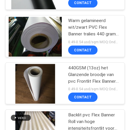
NEEM
CONTACT
CONTACT
Warm gelamineerd
MET
wit/zwart PVC Flex
ONS
Banner tralies 440 gram
OP
(13 oz)
0.49-0.54 usd/sqm MOQ:Onder 2m breedte, elke grootte 40 rolt broodjes, meer dan 2m breedte, elke grootte 20
CONTACT
VRAAG
440GSM (13oz) het
EEN
Glanzende broodje van
OFFERTE
pvc Frontlit Flex Banner
van /Matte koude/hete
0.49-0.54 usd/sqm MOQ:Onder 2m breedte, elke grootte 40 rolt broodjes, meer dan 2m breedte, elke grootte 20
Gelamineerde voor
SITEMAP
CONTACT
oplosmiddel/ecosolvent/UV-
druk
Backlit pvc Flex Banner
PRIVACY
Roll van hoge
POLICY
intensiteitsfrontlit voor