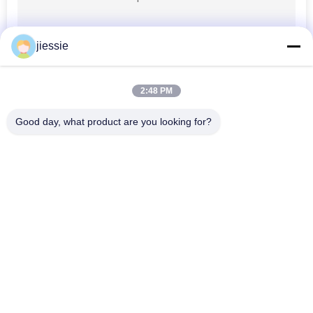
jiessie
2:48 PM
Good day, what product are you looking for?
populaire categorieën
Alle
Het Vinylbroodje 
Vinylstickerbroodje
Van De Vloersticker
Magnetische 
Zelfklevende 
Bladbroodjes
Vinylsticker
Weerspiegelende 
Multikleuren 
Vinylsticker
Vinylstickers