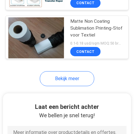
NEEM
CONTACT
CONTACT
Matte Non Coating
MET
Sublimation Printing-Stof
ONS
voor Textiel
OP
0.1-0.18 usd/sqm MOQ:50 broodjes elke grootte
CONTACT
VRAAG
EEN
Bekijk meer
OFFERTE
SITEMAP
Laat een bericht achter
We bellen je snel terug!
PRIVACY
POLICY