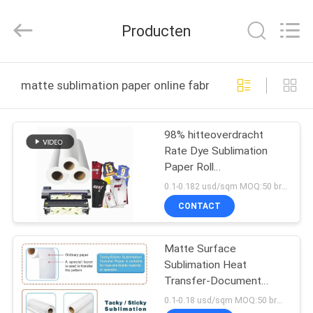
Flad
Ad
Material
Producten
Co.,Ltd.
All
Rights
Reserved.
THUIS
matte sublimation paper online fabricage
PRODUCTEN
98% hitteoverdracht
Rate Dye Sublimation
OVER
Paper Roll
ONS
40g/50g/60g/80g/100GSM
0.1-0.182 usd/sqm MOQ:50 broodjes elke grootte
met 44“/60“/64“ voor
CONTACT
Textieldruk
FABRIEKSTOCHT
Matte Surface
Sublimation Heat
KWALITEITSCONTROLE
Transfer-Document
100GSM 44/64 Duim
0.1-0.18 usd/sqm MOQ:50 broodjes elke grootte