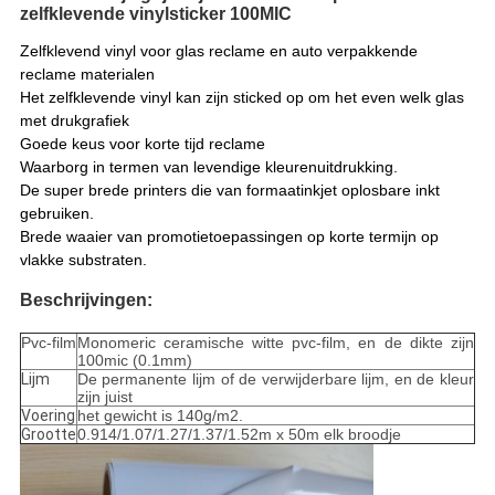
zelfklevende vinylsticker 100MIC
Zelfklevend vinyl voor glas reclame en auto verpakkende
reclame materialen
Het zelfklevende vinyl kan zijn sticked op om het even welk glas
met drukgrafiek
Goede keus voor korte tijd reclame
Waarborg in termen van levendige kleurenuitdrukking.
De super brede printers die van formaatinkjet oplosbare inkt
gebruiken.
Brede waaier van promotietoepassingen op korte termijn op
vlakke substraten.
Beschrijvingen:
Pvc-film
Monomeric ceramische witte pvc-film, en de dikte zijn
100mic (0.1mm)
Lijm
De permanente lijm of de verwijderbare lijm, en de kleur
zijn juist
Voering
het gewicht is 140g/m2.
Grootte
0.914/1.07/1.27/1.37/1.52m x 50m elk broodje