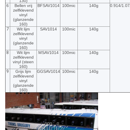
130)
6
Bellen vrij
BFSAV1014
100mic
140g
0.914/1.07
zelfklevend
vinyl
(glanzende
160)
7
Wit lijm
SAV1014
100mic
140g
zelfklevend
vinyl
(glanzende
160)
8
Wit lijm
MSAV1014
100mic
140g
zelfklevend
vinyl (steen
160)
9
Grijs lijm
GGSAV1014
100mic
140g
zelfklevend
vinyl
(glanzende
160)