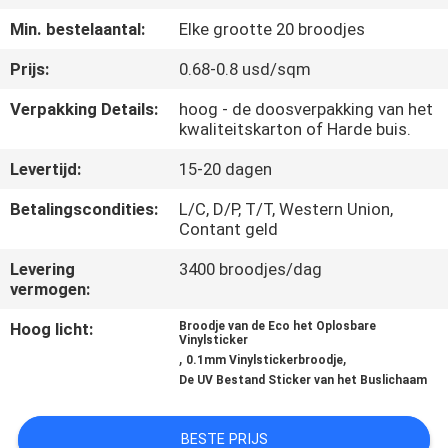
NEEM
Min. bestelaantal:
Elke grootte 20 broodjes
CONTACT
Prijs:
0.68-0.8 usd/sqm
MET
ONS
Verpakking Details:
hoog - de doosverpakking van het
kwaliteitskarton of Harde buis.
OP
Levertijd:
15-20 dagen
VRAAG
Betalingscondities:
L/C, D/P, T/T, Western Union,
Contant geld
EEN
Levering
3400 broodjes/dag
OFFERTE
vermogen:
Hoog licht:
Broodje van de Eco het Oplosbare
SITEMAP
Vinylsticker
,
,
0.1mm Vinylstickerbroodje
De UV Bestand Sticker van het Buslichaam
PRIVACY
POLICY
BESTE PRIJS