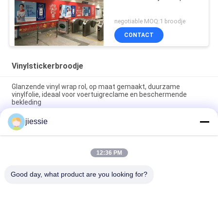
negotiable MOQ:1 broodje
CONTACT
Vinylstickerbroodje
Glanzende vinyl wrap rol, op maat gemaakt, duurzame
vinylfolie, ideaal voor voertuigreclame en beschermende
bekleding
jiessie
Breedbord Intrekbare rolreklame Aluminiumbanner Stand Roll
Up Display 85x200cm
Pantone Vinyl Sticker Rol Glanzende Afwerking Ideaal voor
12:36 PM
Reclame Promotie Decoratie Toepassingen Duurzame en
Opvallende Kleuren
Good day, what product are you looking for?
populaire categorieën
Alle