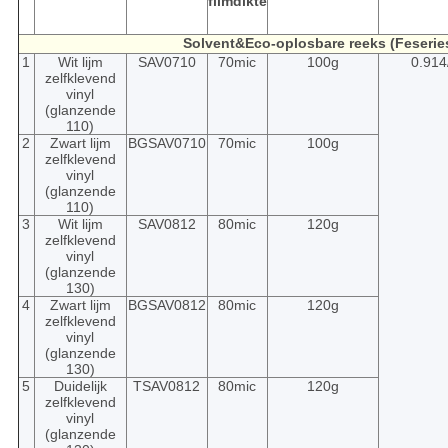
filmdikte
Solvent&Eco-oplosbare reeks (Feserie
1
Wit lijm
SAV0710
70mic
100g
0.914
zelfklevend
vinyl
(glanzende
110)
2
Zwart lijm
BGSAV0710
70mic
100g
zelfklevend
vinyl
(glanzende
110)
3
Wit lijm
SAV0812
80mic
120g
zelfklevend
vinyl
(glanzende
130)
4
Zwart lijm
BGSAV0812
80mic
120g
zelfklevend
vinyl
(glanzende
130)
5
Duidelijk
TSAV0812
80mic
120g
zelfklevend
vinyl
(glanzende