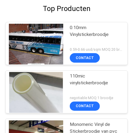
Top Producten
0.10mm
Vinylstickerbroodje
0.59-0.66 usd/sqm MOQ:20 broodjes
CONTACT
110mic
vinylstickerbroodje
negotiable MOQ:1 broodje
CONTACT
Monomeric Vinyl de
Stickerbroodje van pvc