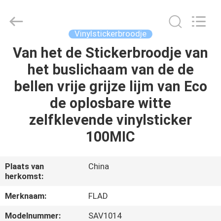
Flad
Ad
Material
Co.,Ltd.
All
Vinylstickerbroodje
Rights
Reserved.
Van het de Stickerbroodje van
THUIS
het buslichaam van de de
PRODUCTEN
bellen vrije grijze lijm van Eco
de oplosbare witte
OVER
zelfklevende vinylsticker
ONS
100MIC
FABRIEKSTOCHT
Plaats van
China
herkomst:
KWALITEITSCONTROLE
Merknaam:
FLAD
Modelnummer:
SAV1014