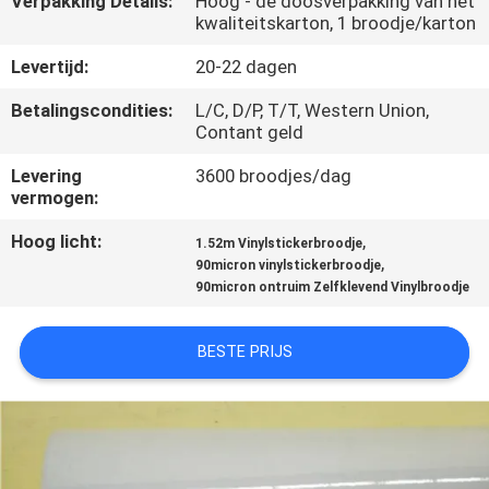
Verpakking Details:
Hoog - de doosverpakking van het
NEEM
kwaliteitskarton, 1 broodje/karton
CONTACT
Levertijd:
20-22 dagen
MET
Betalingscondities:
L/C, D/P, T/T, Western Union,
ONS
Contant geld
OP
Levering
3600 broodjes/dag
vermogen:
VRAAG
Hoog licht:
,
1.52m Vinylstickerbroodje
EEN
,
90micron vinylstickerbroodje
90micron ontruim Zelfklevend Vinylbroodje
OFFERTE
BESTE PRIJS
SITEMAP
PRIVACY
POLICY