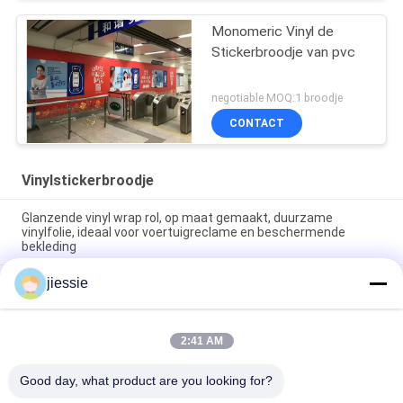
Monomeric Vinyl de
Stickerbroodje van pvc
negotiable MOQ:1 broodje
CONTACT
Vinylstickerbroodje
Glanzende vinyl wrap rol, op maat gemaakt, duurzame
vinylfolie, ideaal voor voertuigreclame en beschermende
bekleding
jiessie
Breedbord Intrekbare rolreklame Aluminiumbanner Stand Roll
Up Display 85x200cm
Pantone Vinyl Sticker Rol Glanzende Afwerking Ideaal voor
2:41 AM
Reclame Promotie Decoratie Toepassingen Duurzame en
Opvallende Kleuren
Good day, what product are you looking for?