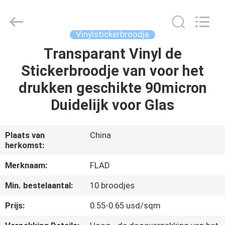
Flad
Ad
Material
Co.,Ltd.
All
Vinylstickerbroodje
Rights
Reserved.
Transparant Vinyl de
THUIS
Stickerbroodje van voor het
PRODUCTEN
drukken geschikte 90micron
Duidelijk voor Glas
OVER
ONS
Plaats van
China
herkomst:
FABRIEKSTOCHT
Merknaam:
FLAD
Min. bestelaantal:
10 broodjes
KWALITEITSCONTROLE
Prijs:
0.55-0.65 usd/sqm