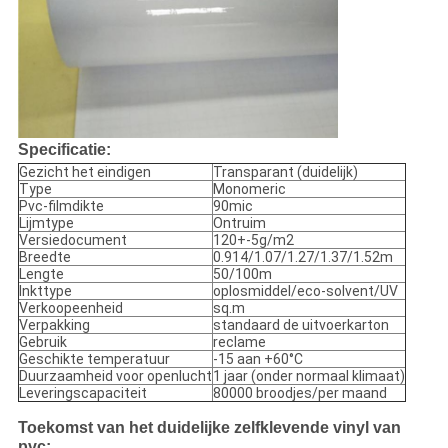
Specificatie:
Gezicht het eindigen
Transparant (duidelijk)
Type
Monomeric
Pvc-filmdikte
90mic
Lijmtype
Ontruim
Versiedocument
120+-5g/m2
Breedte
0.914/1.07/1.27/1.37/1.52m
Lengte
50/100m
Inkttype
oplosmiddel/eco-solvent/UV
Verkoopeenheid
sq.m
Verpakking
standaard de uitvoerkarton
Gebruik
reclame
Geschikte temperatuur
-15 aan +60°C
Duurzaamheid voor openlucht
1 jaar (onder normaal klimaat)
Leveringscapaciteit
80000 broodjes/per maand
Toekomst van het duidelijke zelfklevende vinyl van
pvc: