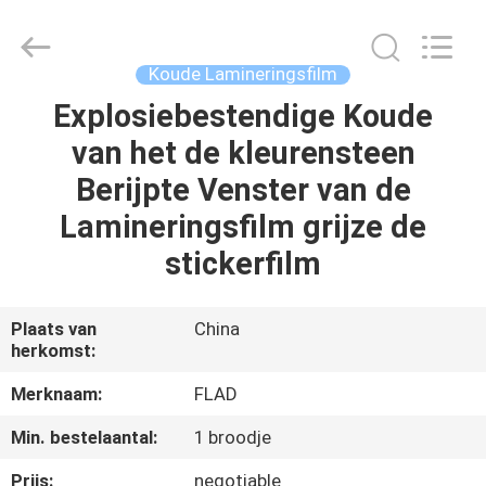
Flad
Ad
Material
Co.,Ltd.
All
Koude Lamineringsfilm
Rights
Reserved.
Explosiebestendige Koude
THUIS
van het de kleurensteen
PRODUCTEN
Berijpte Venster van de
Lamineringsfilm grijze de
OVER
stickerfilm
ONS
Plaats van
China
herkomst:
FABRIEKSTOCHT
Merknaam:
FLAD
KWALITEITSCONTROLE
Min. bestelaantal:
1 broodje
Prijs:
negotiable