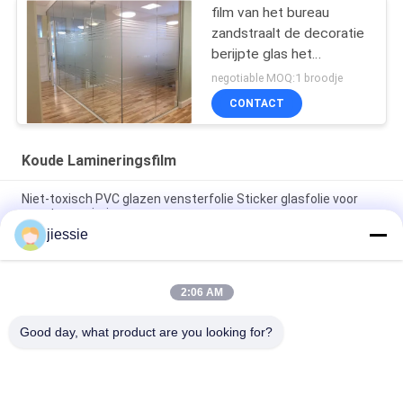
film van het bureau
zandstraalt de decoratie
berijpte glas het
zelfklevende vinyl van
negotiable MOQ:1 broodje
pvc
CONTACT
Koude Lamineringsfilm
Niet-toxisch PVC glazen vensterfolie Sticker glasfolie voor
vensterversiering
jiessie
Hoog - Dichtheid 1220*2440mm Wit pvc-het Comité van de
het Schuimraad van pvc-Tekenraad Blad 3mm, 5mm Meubilair
2:06 AM
Hoge dichtheid 4''X8'' witte PVC Celuka Boards PVC kunststof
schuimplaat voor meubels en kasten
Good day, what product are you looking for?
populaire categorieën
Alle