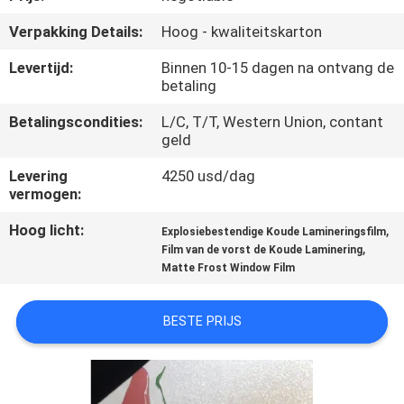
NEEM
Verpakking Details:
Hoog - kwaliteitskarton
CONTACT
MET
Levertijd:
Binnen 10-15 dagen na ontvang de
betaling
ONS
Betalingscondities:
L/C, T/T, Western Union, contant
OP
geld
Levering
4250 usd/dag
VRAAG
vermogen:
EEN
Hoog licht:
,
Explosiebestendige Koude Lamineringsfilm
OFFERTE
,
Film van de vorst de Koude Laminering
Matte Frost Window Film
SITEMAP
BESTE PRIJS
PRIVACY
POLICY