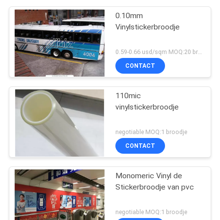
0.10mm
Vinylstickerbroodje
0.59-0.66 usd/sqm MOQ:20 broodjes
CONTACT
110mic
vinylstickerbroodje
negotiable MOQ:1 broodje
CONTACT
Monomeric Vinyl de
Stickerbroodje van pvc
negotiable MOQ:1 broodje