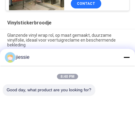
CONTACT
Vinylstickerbroodje
Glanzende vinyl wrap rol, op maat gemaakt, duurzame
vinylfolie, ideaal voor voertuigreclame en beschermende
bekleding
jiessie
Breedbord Intrekbare rolreklame Aluminiumbanner Stand Roll
Up Display 85x200cm
Pantone Vinyl Sticker Rol Glanzende Afwerking Ideaal voor
8:40 PM
Reclame Promotie Decoratie Toepassingen Duurzame en
Opvallende Kleuren
Good day, what product are you looking for?
populaire categorieën
Alle
Het Vinylbroodje 
Vinylstickerbroodje
Van De Vloersticker