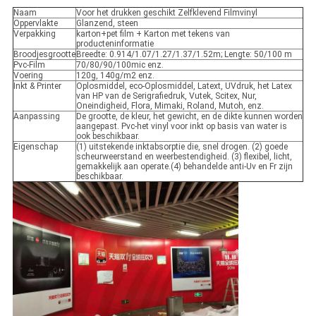
Naam
Voor het drukken geschikt Zelfklevend Filmvinyl
Oppervlakte
Glanzend, steen
Verpakking
karton+pet film + Karton met tekens van
producteninformatie
Broodjesgrootte
Breedte: 0.914/1.07/1.27/1.37/1.52m; Lengte: 50/100 m
Pvc-Film
70/80/90/100mic enz.
Voering
120g, 140g/m2 enz.
Inkt & Printer
Oplosmiddel, eco-Oplosmiddel, Latext, UVdruk, het Latex
van HP van de Serigrafiedruk, Vutek, Scitex, Nur,
Oneindigheid, Flora, Mimaki, Roland, Mutoh, enz.
Aanpassing
De grootte, de kleur, het gewicht, en de dikte kunnen worden
aangepast. Pvc-het vinyl voor inkt op basis van water is
ook beschikbaar.
Eigenschap
(1) uitstekende inktabsorptie die, snel drogen. (2) goede
scheurweerstand en weerbestendigheid. (3) flexibel, licht,
gemakkelijk aan operate.(4) behandelde anti-Uv en Fr zijn
beschikbaar.