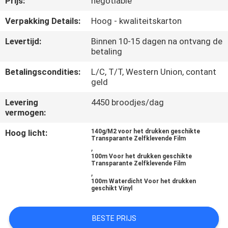
Prijs:
negotiable
NEEM
CONTACT
Verpakking Details:
Hoog - kwaliteitskarton
MET
Levertijd:
Binnen 10-15 dagen na ontvang de
betaling
ONS
OP
Betalingscondities:
L/C, T/T, Western Union, contant
geld
Levering
4450 broodjes/dag
VRAAG
vermogen:
EEN
Hoog licht:
140g/M2 voor het drukken geschikte
OFFERTE
Transparante Zelfklevende Film
,
100m Voor het drukken geschikte
Transparante Zelfklevende Film
SITEMAP
,
100m Waterdicht Voor het drukken
geschikt Vinyl
PRIVACY
BESTE PRIJS
POLICY