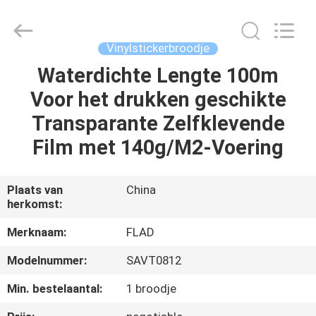
Flad
Ad
Material
Co.,Ltd.
All
Vinylstickerbroodje
Rights
Reserved.
Waterdichte Lengte 100m
THUIS
Voor het drukken geschikte
PRODUCTEN
Transparante Zelfklevende
Film met 140g/M2-Voering
OVER
ONS
Plaats van
China
herkomst:
FABRIEKSTOCHT
Merknaam:
FLAD
Modelnummer:
SAVT0812
KWALITEITSCONTROLE
Min. bestelaantal:
1 broodje