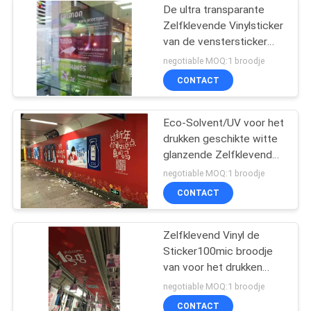
De ultra transparante
Zelfklevende Vinylsticker
van de venstersticker
120mic
negotiable MOQ:1 broodje
CONTACT
Eco-Solvent/UV voor het
drukken geschikte witte
glanzende Zelfklevende
Vinylsticker 140gsm
negotiable MOQ:1 broodje
CONTACT
Zelfklevend Vinyl de
Sticker100mic broodje
van voor het drukken
geschikt pvc voor
negotiable MOQ:1 broodje
digitale druk
CONTACT