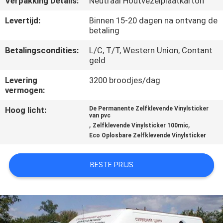
Verpakking Details:
Neutraal Houtvezelplaatkarton
NEEM
CONTACT
Levertijd:
Binnen 15-20 dagen na ontvang de
betaling
MET
Betalingscondities:
L/C, T/T, Western Union, Contant
ONS
geld
OP
Levering
3200 broodjes/dag
vermogen:
VRAAG
Hoog licht:
De Permanente Zelfklevende Vinylsticker
van pvc
EEN
,
,
Zelfklevende Vinylsticker 100mic
OFFERTE
Eco Oplosbare Zelfklevende Vinylsticker
BESTE PRIJS
SITEMAP
PRIVACY
POLICY