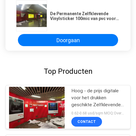
De Permanente Zelfklevende
Vinylsticker 100mic van pvc voor
de Oplosbare druk van Eco
Doorgaan
Top Producten
Hoog - de prijs digitale
voor het drukken
geschikte Zelfklevende
Vinylsticker 140g van de
0.62-0.68 usd/sqm MOQ:Overeen te komen
kwaliteitsfabriek
CONTACT