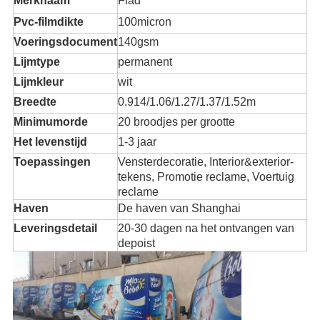
Merknaam
Flad
Pvc-filmdikte
100micron
Voeringsdocument
140gsm
Lijmtype
permanent
Lijmkleur
wit
Breedte
0.914/1.06/1.27/1.37/1.52m
Minimumorde
20 broodjes per grootte
Het levenstijd
1-3 jaar
Toepassingen
Vensterdecoratie, Interior&exterior-
tekens, Promotie reclame, Voertuig
reclame
Haven
De haven van Shanghai
Leveringsdetail
20-30 dagen na het ontvangen van
depoist