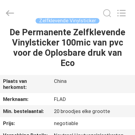
Flad
Ad
Material
Co.,Ltd.
All
Zelfklevende Vinylsticker
Rights
Reserved.
De Permanente Zelfklevende
THUIS
Vinylsticker 100mic van pvc
PRODUCTEN
voor de Oplosbare druk van
Eco
OVER
ONS
Plaats van
China
herkomst:
FABRIEKSTOCHT
Merknaam:
FLAD
Min. bestelaantal:
20 broodjes elke grootte
KWALITEITSCONTROLE
Prijs:
negotiable