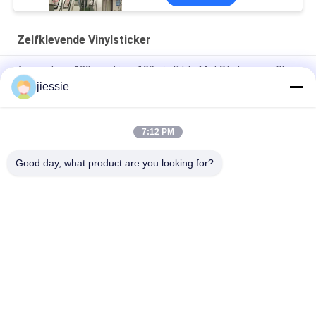
Zelfklevende Vinylsticker
Aanpasbare 120gsm Liner 100mic Dikte Mat Sticker voor Glas
jiessie
Permanent Afneembare zelfklevende glazen venstersticker
280g Gewicht voor kantoorversiering
7:12 PM
UV-bestendige glitter vinyl sticker, duurzaam en opvallend
voor witte of zilveren oppervlakken
Good day, what product are you looking for?
populaire categorieën
Alle
Het Vinylbroodje 
Vinylstickerbroodje
Van De Vloersticker
Magnetische 
Zelfklevende 
Bladbroodjes
Vinylsticker
Weerspiegelende 
Multikleuren 