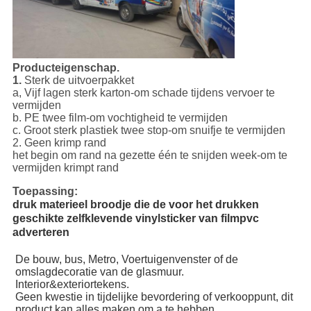
Producteigenschap.
1.
Sterk de uitvoerpakket
a, Vijf lagen sterk karton-om schade tijdens vervoer te
vermijden
b. PE twee film-om vochtigheid te vermijden
c. Groot sterk plastiek twee stop-om snuifje te vermijden
2. Geen krimp rand
het begin om rand na gezette één te snijden week-om te
vermijden krimpt rand
Toepassing:
druk materieel broodje die de voor het drukken
geschikte zelfklevende vinylsticker van filmpvc
adverteren
De bouw, bus, Metro, Voertuigenvenster of de 
omslagdecoratie van de glasmuur.
Interior&exteriortekens.
Geen kwestie in tijdelijke bevordering of verkooppunt, dit 
product kan alles maken om a te hebben