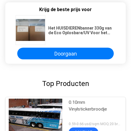
Krijg de beste prijs voor
Het HUISDIERENbanner 330g van
de Eco Oplosbare/UV Voor het
drukken geschikte Antikrul voor
Vertoning
Doorgaan
Top Producten
0.10mm
Vinylstickerbroodje
0.59-0.66 usd/sqm MOQ:20 broodjes