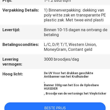
Prijs:
1-1.2 usd/sqm
NEEM
CONTACT
Verpakking Details:
1) Binnenverpakking: dekking van
poly witte zak en transparante PE
MET
plastic zak. Met twee eind plasti
ONS
Levertijd:
Binnen 10-15 dagen na ontvang de
OP
betaling
Betalingscondities:
L/C, D/P, T/T, Western Union,
MoneyGram, Contant geld
VRAAG
EEN
Levering
3000 broodjes/dag
vermogen:
OFFERTE
Hoog licht:
De UV Voor het drukken geschikte
Antibanner van het Krulhuisdier
,
SITEMAP
Banner 330g van het Eco de Oplosbare
HUISDIER
,
Broodje van de vertonings het Vinylsticker
PRIVACY
POLICY
BESTE PRIJS