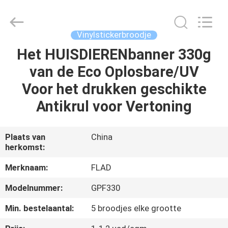
Flad
Ad
Material
Co.,Ltd.
All
Vinylstickerbroodje
Rights
Reserved.
Het HUISDIERENbanner 330g
THUIS
van de Eco Oplosbare/UV
PRODUCTEN
Voor het drukken geschikte
Antikrul voor Vertoning
OVER
ONS
Plaats van
China
herkomst:
FABRIEKSTOCHT
Merknaam:
FLAD
Modelnummer:
GPF330
KWALITEITSCONTROLE
Min. bestelaantal:
5 broodjes elke grootte