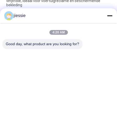
vinylfolie, ideaal voor voertuigreclame en beschermende
bekleding
jiessie
Breedbord Intrekbare rolreklame Aluminiumbanner Stand Roll
Up Display 85x200cm
Pantone Vinyl Sticker Rol Glanzende Afwerking Ideaal voor
4:20 AM
Reclame Promotie Decoratie Toepassingen Duurzame en
Opvallende Kleuren
Good day, what product are you looking for?
populaire categorieën
Alle
Het Vinylbroodje 
Vinylstickerbroodje
Van De Vloersticker
Magnetische 
Zelfklevende 
Bladbroodjes
Vinylsticker
Weerspiegelende 
Multikleuren 
Vinylsticker
Vinylstickers
Één Sticker Van De 
Koude 