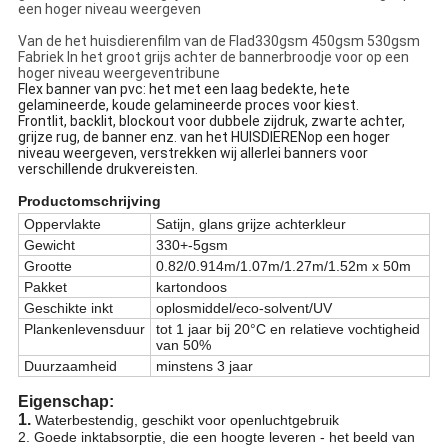
een hoger niveau weergeven
Van
de het
huisdierenfilm van
de Flad
330gsm 450gsm 530gsm
Fabriek In het groot grijs achter de bannerbroodje voor op een
hoger niveau weergeventribune
Flex banner van pvc: het met een laag bedekte, hete
gelamineerde, koude gelamineerde proces voor kiest.
Frontlit, backlit, blockout voor dubbele zijdruk, zwarte achter,
grijze rug, de banner enz. van het HUISDIERENop een hoger
niveau weergeven, verstrekken wij allerlei banners voor
verschillende drukvereisten.
Productomschrijving
Oppervlakte
Satijn, glans grijze achterkleur
Gewicht
330+-5gsm
Grootte
0.82/0.914m/1.07m/1.27m/1.52m x 50m
Pakket
kartondoos
Geschikte inkt
oplosmiddel/eco-solvent/UV
Plankenlevensduur
tot 1 jaar bij 20°C en relatieve vochtigheid
van 50%
Duurzaamheid
minstens 3 jaar
Eigenschap:
1.
Waterbestendig, geschikt voor openluchtgebruik
2. Goede inktabsorptie, die een hoogte leveren - het beeld van