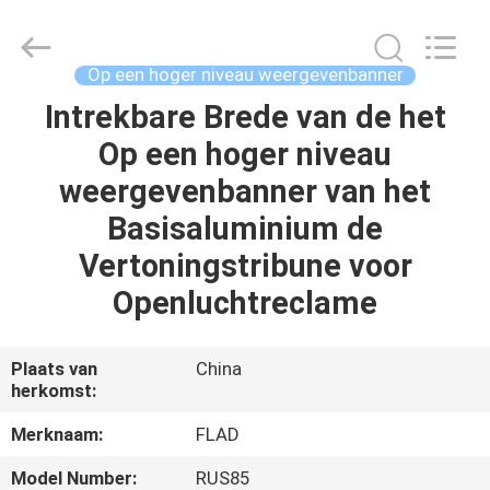
Flad
Ad
Material
Co.,Ltd.
All
Op een hoger niveau weergevenbanner
Rights
Reserved.
Intrekbare Brede van de het
THUIS
Op een hoger niveau
PRODUCTEN
weergevenbanner van het
Basisaluminium de
OVER
Vertoningstribune voor
ONS
Openluchtreclame
FABRIEKSTOCHT
Plaats van
China
herkomst:
KWALITEITSCONTROLE
Merknaam:
FLAD
Model Number:
RUS85