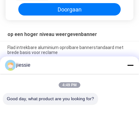
Vertoningstribune voor
Openluchtreclame
Doorgaan
op een hoger niveau weergevenbanner
Flad intrekbare aluminium oprolbare bannerstandaard met
brede basis voor reclame
jiessie
Verschillende hoogte veer traan / rechthoekige strandvlag
met Injecteer water kelder houder, aluminium paal, kruis basis
spike Teleskopische vliegende vlaggen
4:49 PM
Advertentie Evenement Op maat gedrukt Pop-up Een frame
banner voor sport advertenties
Good day, what product are you looking for?
populaire categorieën
Alle
Het Vinylbroodje 
Vinylstickerbroodje
Van De Vloersticker