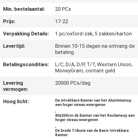
NEEM
Min. bestelaantal:
20 PCs
CONTACT
Prijs:
17-22
MET
ONS
Verpakking Details:
1 pc/oxford-zak, 5 zakken/karton
OP
Levertijd:
Binnen 10-15 dagen na ontvang de
betaling
VRAAG
Betalingscondities:
L/C, D/A, D/P, T/T, Western Union,
MoneyGram, contant geld
EEN
Levering
20000 PCs/dag
OFFERTE
vermogen:
Hoog licht:
De intrekbare Banner van het Aluminiumop
SITEMAP
een hoger niveau weergeven
,
80x200cm de Banner van het Reclameop een
hoger niveau weergeven
PRIVACY
,
De brede Tribune van de Basis Intrekbare
POLICY
Banner