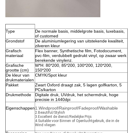
Type
De normale basis, middelgrote basis, luxebasis,
of customed
Grondstof
De aluminiumlegering van uitstekende kwaliteit,
zilveren kleur
Grafisch
Flex banner, Synthetische film, Fotodocument,
materiaal
pvc-film, verdubbelt gedrukt vinyl, op zwaar werk
berekende vinylenz.
Grafische
W*H: 80*200, 85*200, 100*200, 120*200,
grootte (cm)
150*200
De kleur van
CMYK/Spot kleur
drukmaterialen
Pakket
Zwart Oxford draagt zak, 5 lagen golfkarton, 5
PCs/karton
Drukmethode
Digitale druk, UVdruk, het schermdruk, hoge
precisie in 1440dpi
Eigenschappen
1.Windproof/Rainproof/Fadeproof/Washable
2.Beautiful/Stylish
3.Excellent de dienst/Redelijke Prijs
4.Suitable voor Binnen of Openluchtgebruik, die in de
Wind vliegen