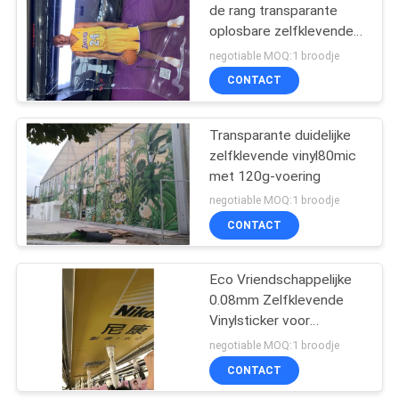
de rang transparante
oplosbare zelfklevende
18
digitale druk voor UVdruk
negotiable MOQ:1 broodje
op glas
Één Sticker van de
CONTACT
Maniervisie
Transparante duidelijke
zelfklevende vinyl80mic
met 120g-voering
negotiable MOQ:1 broodje
CONTACT
47
Koude
Eco Vriendschappelijke
0.08mm Zelfklevende
Lamineringsfilm
Vinylsticker voor
Tekenraad
negotiable MOQ:1 broodje
CONTACT