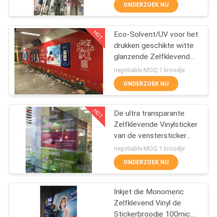
digitale druk
NEEM
ONDERZOEK NU
CONTACT
HOT
Eco-Solvent/UV voor het
MET
14
drukken geschikte witte
ONS
glanzende Zelfklevende
Magnetische
OP
Vinylsticker 140gsm
negotiable MOQ:1 broodje
Bladbroodjes
ONDERZOEK NU
VRAAG
HOT
De ultra transparante
EEN
Zelfklevende Vinylsticker
OFFERTE
van de venstersticker
30
120mic
negotiable MOQ:1 broodje
Zelfklevende
SITEMAP
ONDERZOEK NU
Vinylsticker
Inkjet die Monomeric
PRIVACY
Zelfklevend Vinyl de
POLICY
Stickerbroodje 100mic