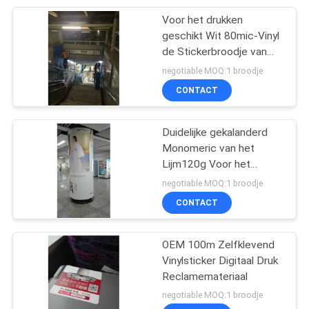
Voor het drukken
15
geschikt Wit 80mic-Vinyl
Het Voor het
de Stickerbroodje van
pvc voor Oplosbare Druk
negotiable MOQ:1 broodje
drukken geschikte
CONTACT
Canvas van Inkjet
Duidelijke gekalanderd
Monomeric van het
Lijm120g Voor het
26
drukken geschikte
negotiable MOQ:1 broodje
Zelfklevende
CONTACT
Flex banner van pvc
Vinylbroodje
OEM 100m Zelfklevend
Vinylsticker Digitaal Druk
Reclamemateriaal
negotiable MOQ:1 broodje