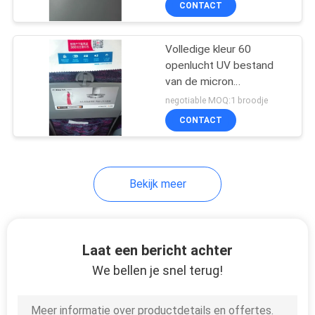
CONTACT
24
De Stof van de
Volledige kleur 60
sublimatiedruk
openlucht UV bestand
van de micron
Zelfklevende Vinylsticker
negotiable MOQ:1 broodje
CONTACT
9
Bekijk meer
het vinyl van de
hitteoverdracht
Laat een bericht achter
We bellen je snel terug!
5