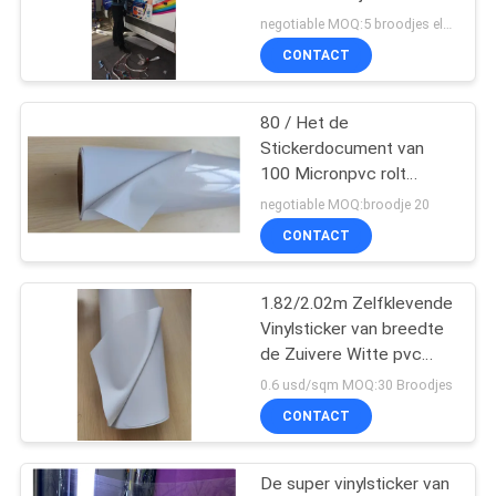
van pvc voor
negotiable MOQ:5 broodjes elke grootte
Autodecoratie drukken
CONTACT
81
Weerspiegelende
80 / Het de
Stickerdocument van
Vinylsticker
100 Micronpvc rolt
Zelfklevend Vinyl voor
negotiable MOQ:broodje 20
Reclame
CONTACT
1.82/2.02m Zelfklevende
31
Vinylsticker van breedte
Multikleuren
de Zuivere Witte pvc
100mic met 140g-
0.6 usd/sqm MOQ:30 Broodjes
Vinylstickers
Versiedocument voor
CONTACT
digitale druk
De super vinylsticker van