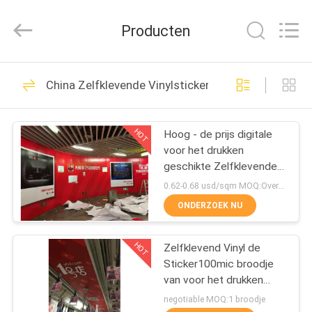
Flad
Ad
Material
Producten
Co.,Ltd.
All
Rights
Reserved.
THUIS
75
China Zelfklevende Vinylsticker
Vinylstickerbroodje
PRODUCTEN
HOT
Hoog - de prijs digitale
voor het drukken
OVER
geschikte Zelfklevende
ONS
Vinylsticker 140g van de
0.62-0.68 usd/sqm MOQ:Overeen te komen
kwaliteitsfabriek
ONDERZOEK NU
15
FABRIEKSTOCHT
Het vinylbroodje van
HOT
Zelfklevend Vinyl de
Sticker100mic broodje
KWALITEITSCONTROLE
de Vloersticker
van voor het drukken
geschikt pvc voor
negotiable MOQ:1 broodje