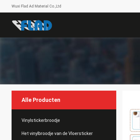
Wuxi Flad Ad Material Co.,Ltd
Alle Producten
Vinylstickerbroodje
Het vinylbroodje van de Vloersticker