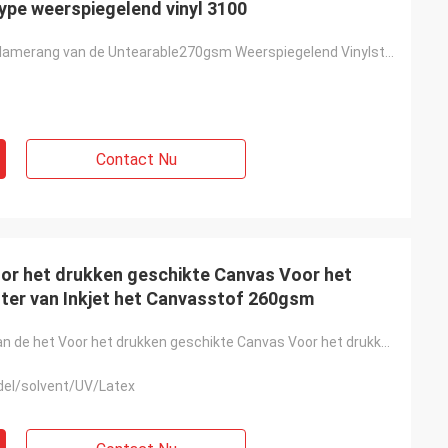
ype weerspiegelend vinyl 3100
Van de de Reclamerang van de Untearable270gsm Weerspiegelend Vinylsticker HUISDIERENtype weerspiegel
Contact Nu
or het drukken geschikte Canvas Voor het
ter van Inkjet het Canvasstof 260gsm
Lengte 30m van de het Voor het drukken geschikte Canvas Voor het drukken geschikte Polyester van Ink
del/solvent/UV/Latex