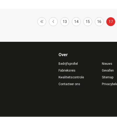
13
14
15
16
17
Over
Bedrijfsprofiel
Nieuws
Fabrieksreis
Gevallen
Kwaliteitscontrole
Sitemap
Contacteer ons
Privacybel