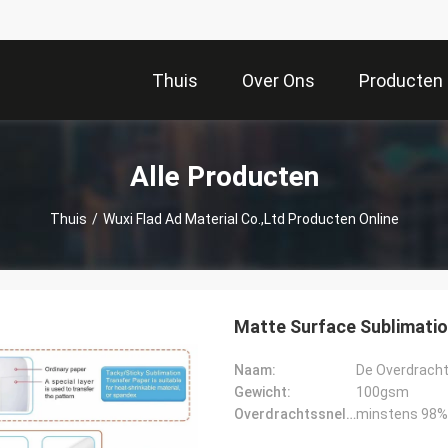
Thuis
Over Ons
Producten
Alle Producten
Thuis
/
Wuxi Flad Ad Material Co.,Ltd Producten Online
Matte Surface Sublimati
Naam:
Gewicht:
100gsm
Overdrachtssnelheid:
minstens 98%