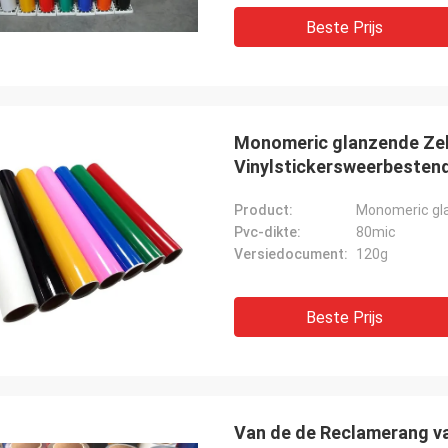
Beste Prijs
Monomeric glanzende Zelf
Vinylstickersweerbestend
Product:
Pvc-dikte:
80mic
Versiedocument:
120g
Beste Prijs
Van de de Reclamerang v