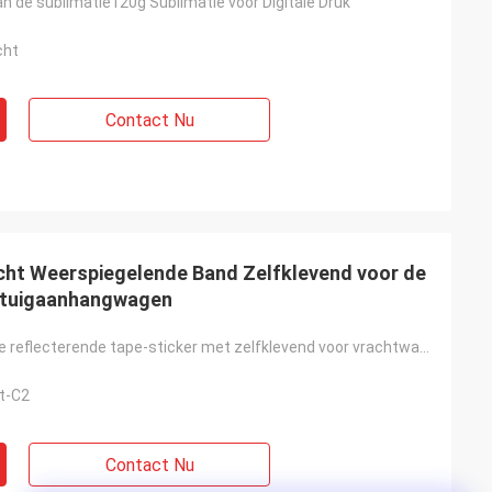
n de sublimatie120g Sublimatie voor Digitale Druk
cht
Contact Nu
icht Weerspiegelende Band Zelfklevend voor de
rtuigaanhangwagen
Goed zichtbare reflecterende tape-sticker met zelfklevend voor vrachtwagen met aanhanger;
t-C2
Contact Nu