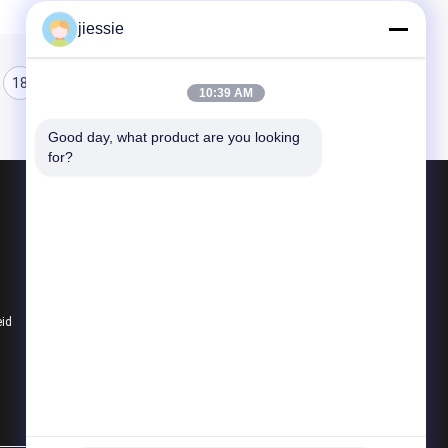
jiessie
18
19
20
10:39 AM
Good day, what product are you looking 
for?
Producten
Vinylstickerbroodje
Het vinylbroodje van de Vloersticker
Magnetische Bladbroodjes
eid
Alle categorieën