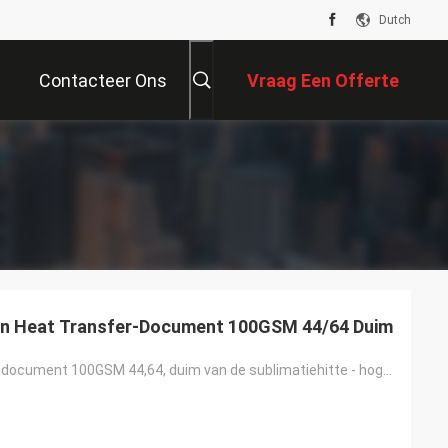
Dutch
Contacteer Ons
Vraag Een Offerte
Aan
on Heat Transfer-Document 100GSM 44/64 Duim
De Overdrachtdocument 100GSM 44,64, duim van de sublimatiehitte - hoge Kwaliteitsleverancier