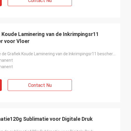
Contact Nu
k Koude Laminering van de Inkrimpingsr11
r voor Vloer
Antifilm van de de Grafiek Koude Laminering van de Inkrimpingsr11 beschermt de Antislipvloer voor Vl
rmanent
rmanent
Contact Nu
atie120g Sublimatie voor Digitale Druk