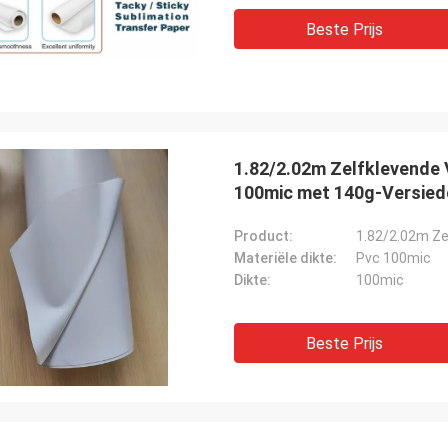
Beste Prijs
1.82/2.02m Zelfklevende V
100mic met 140g-Versied
Product:
Materiële dikte:
Pvc 100mic
Dikte:
100mic
Beste Prijs