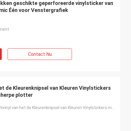
ukken geschikte geperforeerde vinylsticker van
0mic Één voor Venstergrafiek
ment
Contact Nu
het de Kleurenknipsel van Kleuren Vinylstickers
herpe plotter
80mic het multivinyl van het de Kleurenknipsel van Kleuren Vinylstickers met 120g-Voering voor scher