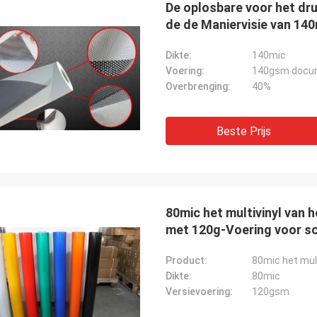
De oplosbare voor het dr
de de Maniervisie van 14
Dikte:
140mic
Voering:
140gsm docu
Overbrenging:
40%
Beste Prijs
80mic het multivinyl van 
met 120g-Voering voor sc
Product:
Dikte:
80mic
Versievoering:
120gsm