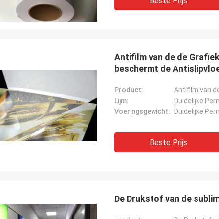
Beste Prijs
Antifilm van de de Grafie
beschermt de Antislipvloe
Product:
Lijm:
Duidelijke Pe
Voeringsgewicht:
Duidelijke Pe
Beste Prijs
De Drukstof van de sublim