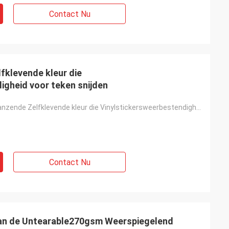
Contact Nu
klevende kleur die
igheid voor teken snijden
Monomeric glanzende Zelfklevende kleur die Vinylstickersweerbestendigheid voor teken snijden
Contact Nu
an de Untearable270gsm Weerspiegelend