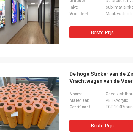
product:
De Drukstof va
Inkt:
sublimatieinkt
Voordeel:
Maak waterdi
Beste Prijs
De hoge Sticker van de Z
Vrachtwagen van de Voe
Naam:
Materiaal:
PET/Acrylic
Certificaat:
ECE 104R/pun
Beste Prijs