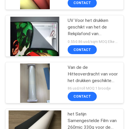
die 0,5 X 25m kleden
NEEM
CONTACT
CONTACT
UV Voor het drukken
MET
14
geschikt van het de
ONS
Rekplafond van
Magnetische
OP
Zwembad Doorzichtig
0.55-0.86 usd/sqm MOQ:Elke breedte 2 broodjes
Bladbroodjes
pvc de Filmdecor
CONTACT
180mic/220mic/250mic
VRAAG
Van de de
EEN
Hitteoverdracht van voor
OFFERTE
het drukken geschikte
30
Eco de Oplosbare
86 usd/roll MOQ:1 broodje
Vinylfilm/het Document
Zelfklevende
SITEMAP
CONTACT
voor Donker Kleuren
Textielkledingstuk
Vinylsticker
het Satijn
PRIVACY
Samengestelde Film van
POLICY
260mic 330g voor de