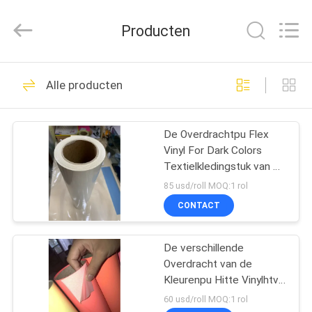
Flad
Ad
Material
Producten
Co.,Ltd.
All
Rights
Reserved.
THUIS
75
Alle producten
Vinylstickerbroodje
PRODUCTEN
De Overdrachtpu Flex
Vinyl For Dark Colors
OVER
Textielkledingstuk van de
ONS
Cuttable eco-Oplosbaar
85 usd/roll MOQ:1 rol
Voor het drukken
CONTACT
geschikt Hitte
15
FABRIEKSTOCHT
Het vinylbroodje van
De verschillende
Overdracht van de
KWALITEITSCONTROLE
de Vloersticker
Kleurenpu Hitte Vinylhtv
voor T-shirt en andere
60 usd/roll MOQ:1 rol