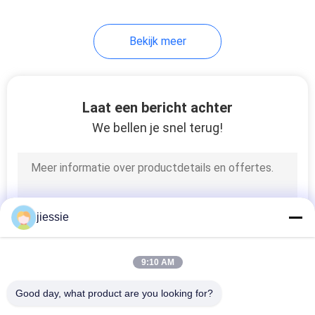
15
Bekijk meer
Het Voor het
drukken geschikte
Canvas van Inkjet
Laat een bericht achter
We bellen je snel terug!
26
Flex banner van pvc
jiessie
9:10 AM
Good day, what product are you looking for?