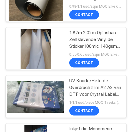
Tribunes van het
0.98-1.1 usd/sqm MOQ:Elke kleur 20 broodjes
Vertoningsop een hoger
CONTACT
niveau weergeven
81
Weerspiegelende
1.82m 2.02m Oplosbare
Zelfklevende Vinyl de
Vinylsticker
Sticker100mic 140gsm
Voering van Breedtepvc
0.55-0.65 usd/sqm MOQ:Elke kleur 20 broodjes
CONTACT
UV Koude/Hete de
31
Overdrachtfilm A2 A3 van
Multikleuren
DTF voor Crystal Label
Printing
1-1.1 usd/piece MOQ:1 reeks (100 van de het broodjesb stukken film van A film+1)
Vinylstickers
CONTACT
Inkjet die Monomeric