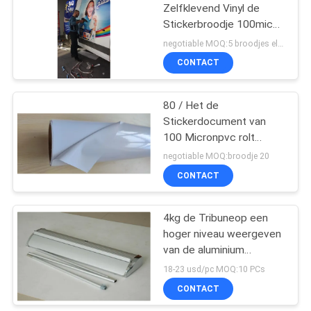
Zelfklevend Vinyl de
Stickerbroodje 100mic
18
van pvc voor
negotiable MOQ:5 broodjes elke grootte
Autodecoratie drukken
Één Sticker van de
CONTACT
Maniervisie
80 / Het de
Stickerdocument van
100 Micronpvc rolt
Zelfklevend Vinyl voor
negotiable MOQ:broodje 20
Reclame
CONTACT
47
Koude
4kg de Tribuneop een
hoger niveau weergeven
Lamineringsfilm
van de aluminium
Luxebanner voor
18-23 usd/pc MOQ:10 PCs
Tentoonstelling 85 X
CONTACT
200cm