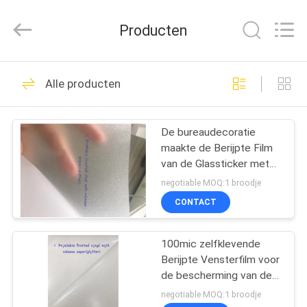
Flad
Ad
Material
Producten
Co.,Ltd.
All
Rights
Reserved.
THUIS
75
Alle producten
Vinylstickerbroodje
PRODUCTEN
De bureaudecoratie
maakte de Berijpte Film
OVER
van de Glassticker met
ONS
verwijderbare lijm in reliëf
negotiable MOQ:1 broodje
CONTACT
15
FABRIEKSTOCHT
Het vinylbroodje van
100mic zelfklevende
Berijpte Vensterfilm voor
KWALITEITSCONTROLE
de Vloersticker
de bescherming van de
badkamersprivacy
negotiable MOQ:1 broodje