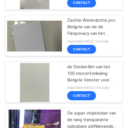
NEEM
CONTACT
CONTACT
Zachte Waterdichte pvc
MET
14
Berijpte van de de
ONS
Filmprivacy van het
Magnetische
OP
Glasvenster de
negotiable MOQ:1 broodje
Bladbroodjes
Beschermingsfilm
CONTACT
VRAAG
de Stickerfilm van het
EEN
100 micronfonkeling
OFFERTE
Berijpte Venster voor
30
Bureaudecoratie
negotiable MOQ:1 broodje
Zelfklevende
SITEMAP
CONTACT
Vinylsticker
De super vinylsticker van
PRIVACY
de rang transparante
POLICY
oplosbare zelfklevende