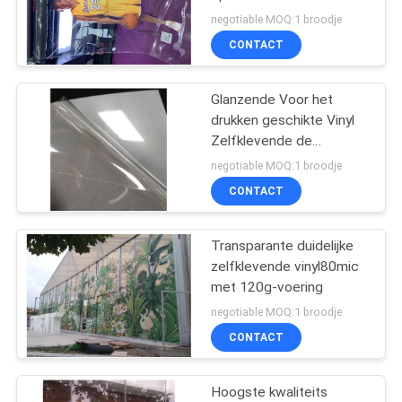
digitale druk voor UVdruk
negotiable MOQ:1 broodje
op glas
CONTACT
81
Weerspiegelende
Glanzende Voor het
drukken geschikte Vinyl
Vinylsticker
Zelfklevende de
Omslagsticker van de
negotiable MOQ:1 broodje
Transparents120g
CONTACT
Voering
Transparante duidelijke
31
zelfklevende vinyl80mic
Multikleuren
met 120g-voering
negotiable MOQ:1 broodje
Vinylstickers
CONTACT
Hoogste kwaliteits