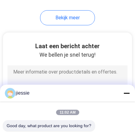
15
Bekijk meer
Het Voor het
drukken geschikte
Canvas van Inkjet
Laat een bericht achter
We bellen je snel terug!
26
Flex banner van pvc
jiessie
11:02 AM
Good day, what product are you looking for?